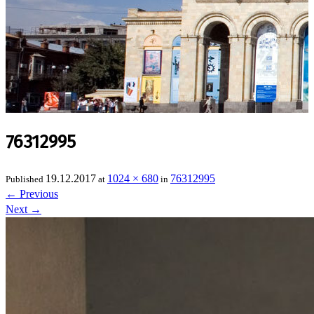
76312995
19.12.2017
1024 × 680
76312995
Published
at
in
←
Previous
Next
→