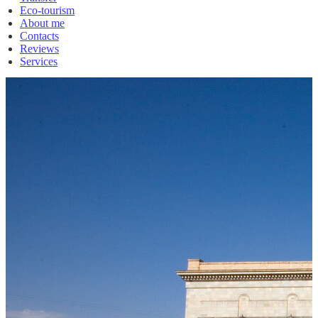
Eco-tourism
About me
Contacts
Reviews
Services