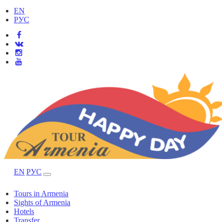
EN
РУС
EN
РУС
Tours in Armenia
Sights of Armenia
Hotels
Transfer