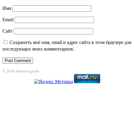
Имя
Email
Сайт
Сохранить моё имя, email и адрес сайта в этом браузере для
последующих моих комментариев.
© 2020 Armenia guide.
iganbet
jojobet
grandpashabet
betpark
casibom
betcio
Casibom
grandpasha