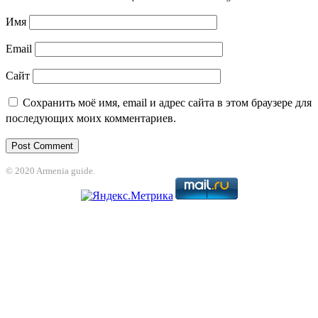
Имя
Email
Сайт
Сохранить моё имя, email и адрес сайта в этом браузере для
последующих моих комментариев.
© 2020 Armenia guide.
jojobet
grandpashabet
betpark
casibom
betcio
Grandpashabet
grandpashab