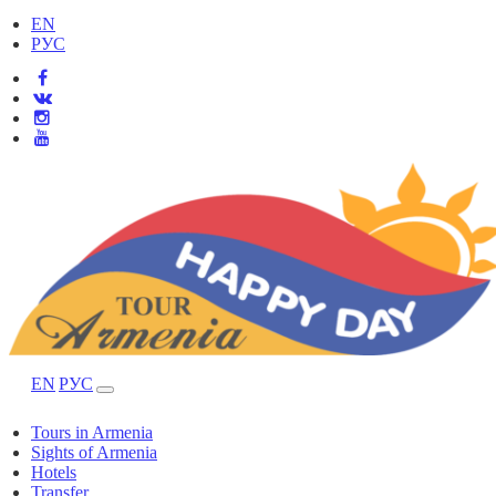
EN
РУС
EN
РУС
Tours in Armenia
Sights of Armenia
Hotels
Transfer