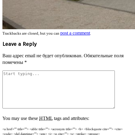
post a comment
Trackbacks are closed, but you can
.
Leave a Reply
Ваш адрес email не будет опубликован.
Обязательные поля
помечены
*
You may use these
HTML
tags and attributes:
<a href="" title=""> <abbr title=""> <acronym title=""> <b> <blockquote cite=""> <cite>
<code> <del datetime=""> <em> <i> <q cite=""> <s> <strike> <strong>