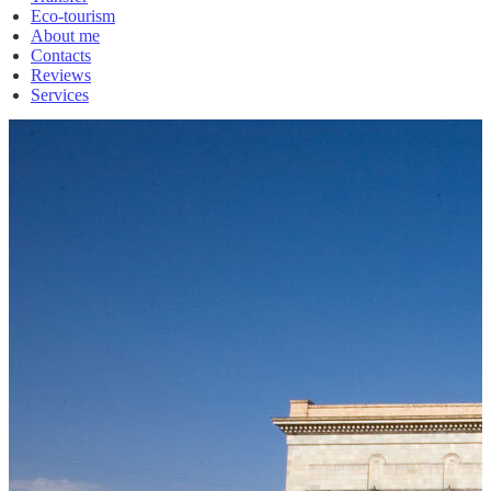
Eco-tourism
About me
Contacts
Reviews
Services