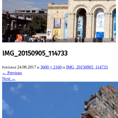
IMG_20150905_114733
24.08.2017
3600 × 2160
IMG_20150905_114733
Published
at
in
←
Previous
Next
→