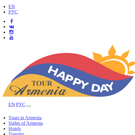
EN
РУС
EN
РУС
Tours in Armenia
Sights of Armenia
Hotels
Transfer