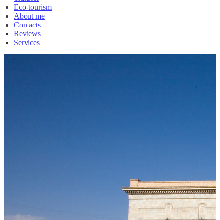
Eco-tourism
About me
Contacts
Reviews
Services