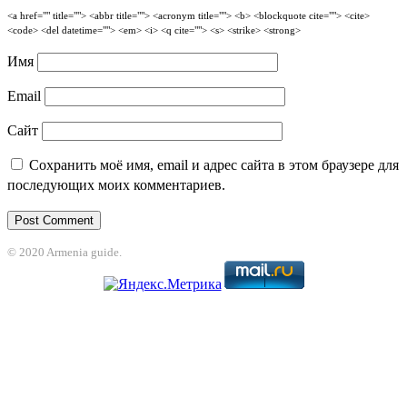
<a href="" title=""> <abbr title=""> <acronym title=""> <b> <blockquote cite=""> <cite>
<code> <del datetime=""> <em> <i> <q cite=""> <s> <strike> <strong>
Имя
Email
Сайт
Сохранить моё имя, email и адрес сайта в этом браузере для
последующих моих комментариев.
© 2020 Armenia guide.
nbet
jojobet
grandpashabet
betpark
casibom
betcio
Grandpashabet
grandpas