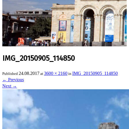
IMG_20150905_114850
24.08.2017
3600 × 2160
IMG_20150905_114850
Published
at
in
←
Previous
Next
→