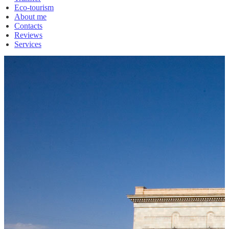
Eco-tourism
About me
Contacts
Reviews
Services