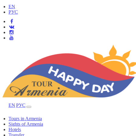
EN
РУС
EN
РУС
Tours in Armenia
Sights of Armenia
Hotels
Transfer