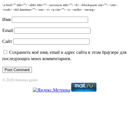
<a href="" title=""> <abbr title=""> <acronym title=""> <b> <blockquote cite=""> <cite>
<code> <del datetime=""> <em> <i> <q cite=""> <s> <strike> <strong>
Имя
Email
Сайт
Сохранить моё имя, email и адрес сайта в этом браузере для
последующих моих комментариев.
© 2020 Armenia guide.
t
Holiganbet
Jojobet
jojobet
grandpashabet
betpark
casibom
betcio
casibom g