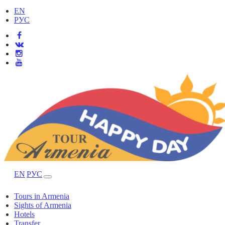
EN
РУС
EN
РУС
Tours in Armenia
Sights of Armenia
Hotels
Transfer