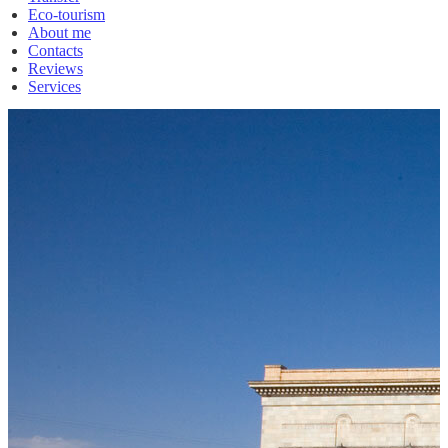
Eco-tourism
About me
Contacts
Reviews
Services